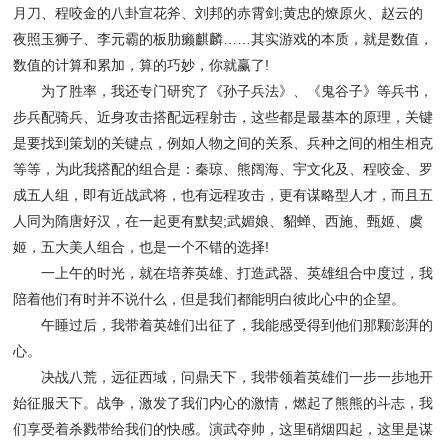
月刀、程咬金的八卦宣花斧、刘邦的赤霄剑;黄忠的燎原火、赵云的
夜照玉狮子、李元霸的板肋癞麒麟……其实游戏的本质，就是数值，
数值的计算和累加，算的巧妙，你就赢了!
为了胜率，我还专门研究了《孙子兵法》、《鬼谷子》等兵书，
步兵配骑兵、近身攻击搭配远程射击，这些都是最基本的原理，关键
是要找到策划的关键点，例如人物之间的关系、兵种之间的相生相克
等等，为此我搭配的组合是：秦琼、熊阔海、宇文化及、程咬金、罗
成五人组，即有近战武将，也有远程攻击，更有谋略型人才，而且五
人同为隋唐好汉，在一起更有默契;武媚娘、貂蝉、西施、甄姬、虞
姬，五大美人组合，也是一个不错的选择!
一上午的时光，就在培养英雄、打造武器、英雄组合中度过，我
陪着他们有时并不说什么，但是我们都能明白彼此心中的企望。
午睡过后，我带着英雄们出征了，我能感受得到他们那颗澎湃的
心。
决战八荒，远征西域，问鼎天下，我带领着英雄们一步一步地开
始征服天下。战争，激发了我们内心的激情，燃起了熊熊的斗志，我
们享受着杀戮带给我们的快感。演武夺帅，这里硝烟四起，这里是谋