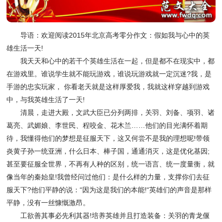
导语：欢迎阅读2015年北京高考零分作文：假如我与心中的英
雄生活一天!
我天天和心中的若干个英雄生活在一起，但是都不在现实中，都
在游戏里。谁说学生就不能玩游戏，谁说玩游戏就一定沉迷?我，是
手游的忠实玩家， 你看老天就是这样厚爱我，我就这样穿越到游戏
中，与我英雄生活了一天!
清晨，走进大殿，文武大臣已分列两排，关羽、刘备、项羽、诸
葛亮、武媚娘、李世民、程咬金、花木兰……他们的目光满怀着期
待，我懂得他们的梦想是征服天下，这又何尝不是我的理想呢!带领
炎黄子孙一统亚洲，什么日本、棒子国，通通消灭，这是优化基因;
甚至要征服全世界，不再有人种的区别，统一语言、统一度量衡，就
像当年的秦始皇!我曾经问过他们：是什么样的力量，支撑你们去征
服天下?他们平静的说：“因为这是我们的本能!“英雄们的声音是那样
平静，没有一丝慷慨激昂。
工欲善其事必先利其器!培养英雄并且打造装备：关羽的青龙偃