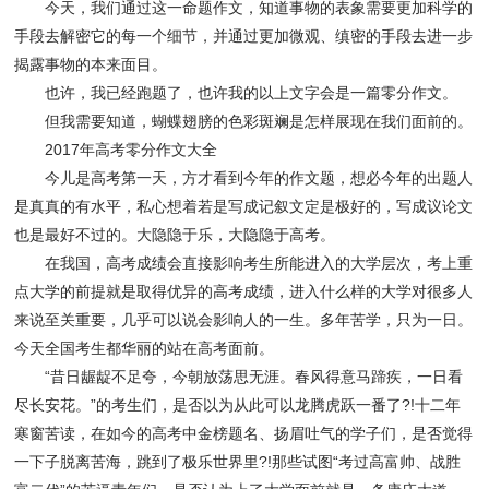
今天，我们通过这一命题作文，知道事物的表象需要更加科学的
手段去解密它的每一个细节，并通过更加微观、缜密的手段去进一步
揭露事物的本来面目。
也许，我已经跑题了，也许我的以上文字会是一篇零分作文。
但我需要知道，蝴蝶翅膀的色彩斑斓是怎样展现在我们面前的。
2017年高考零分作文大全
今儿是高考第一天，方才看到今年的作文题，想必今年的出题人
是真真的有水平，私心想着若是写成记叙文定是极好的，写成议论文
也是最好不过的。大隐隐于乐，大隐隐于高考。
在我国，高考成绩会直接影响考生所能进入的大学层次，考上重
点大学的前提就是取得优异的高考成绩，进入什么样的大学对很多人
来说至关重要，几乎可以说会影响人的一生。多年苦学，只为一日。
今天全国考生都华丽的站在高考面前。
“昔日龌龊不足夸，今朝放荡思无涯。春风得意马蹄疾，一日看
尽长安花。”的考生们，是否以为从此可以龙腾虎跃一番了?!十二年
寒窗苦读，在如今的高考中金榜题名、扬眉吐气的学子们，是否觉得
一下子脱离苦海，跳到了极乐世界里?!那些试图“考过高富帅、战胜