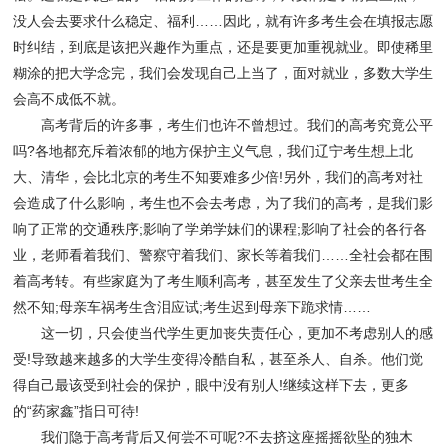
没人会去要求什么稳定、福利……因此，就有许多考生会在填报志愿
时纠结，到底是该把兴趣作为重点，还是要更加重视就业。即使稀里
糊涂的把大学念完，我们会发现自己上当了，面对就业，多数大学生
会高不成低不就。
高考背后的许多事，考生们也许不曾想过。我们的高考究竟公平
吗?各地都充斥着浓郁的地方保护主义气息，我们辽宁考生想上北
大、清华，会比北京的考生不知要难多少倍!另外，我们的高考对社
会造成了什么影响，考生也不会去考虑，为了我们的高考，是我们影
响了正常的交通秩序;影响了学弟学妹们的课程;影响了社会的各行各
业，老师看着我们、警察守着我们、家长等着我们……全社会都在围
着高考转。有些家庭为了考生顺利高考，甚至发生了父亲去世考生全
然不知;母亲车祸考生含泪应试;考生迟到母亲下跪求情……
这一切，只会使当代学生更加丧失责任心，更加不考虑别人的感
受!导致越来越多的大学生变得冷酷自私，甚至杀人、自杀。他们觉
得自己最该受到社会的保护，眼中没有别人!继续这样下去，更多
的“药家鑫”指日可待!
我们隐于高考背后又何尝不可呢?不去挤这座摇摇欲坠的独木