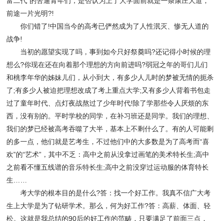
富二代”的苦逼青年们，是否认为上了大学面前就是一条康庄大道，
前途一片光明?!
你们错了!中国当今的高考已俨然成为了人性泯灭、惨无人道的
战争!
当初的愿望实现了吗，事到如今只好祭奠吗?还记得小时候的理
想么?你现在还在向着那个理想的方向前进吗?弱冠之年的哥们儿们
和桃李年华的姊妹儿们，从小到大，有多少人儿时的梦被无情的扼杀
了;有多少人被迫把理想改成了考上重点大学;又有多少人背着书包走
过了童年时代、点灯夜战熬过了少年时代!除了学那些令人厌烦的东
西，没有别的。平时学校的同学，在补习班还是同学。我们的理想、
我们的梦已经被高考吞噬了大半，基本上不剩什么了。有的人可能剩
的多一点，他们就是艺考生，不过他们中的大多数是为了高考而“喜
欢”的“艺术”，其中不乏：高中之前从没拿过画笔的美术特长生;高中
之前看不懂五线谱的音乐特长生;高中之前没穿过运动服的体育特长
生……
考大学的根本目的是什么?答：找一个好工作。我真不信广大考
生上大学是为了钻研学术。那么，何为好工作?答：高薪、体面、轻
松。这就是我总结的90后的好工作的范畴，只要满足了前面三点，