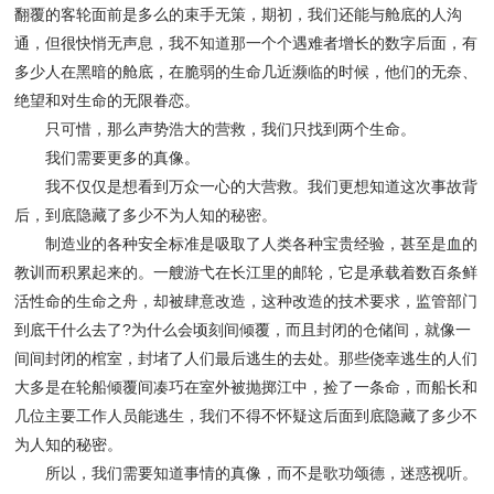
翻覆的客轮面前是多么的束手无策，期初，我们还能与舱底的人沟
通，但很快悄无声息，我不知道那一个个遇难者增长的数字后面，有
多少人在黑暗的舱底，在脆弱的生命几近濒临的时候，他们的无奈、
绝望和对生命的无限眷恋。
只可惜，那么声势浩大的营救，我们只找到两个生命。
我们需要更多的真像。
我不仅仅是想看到万众一心的大营救。我们更想知道这次事故背
后，到底隐藏了多少不为人知的秘密。
制造业的各种安全标准是吸取了人类各种宝贵经验，甚至是血的
教训而积累起来的。一艘游弋在长江里的邮轮，它是承载着数百条鲜
活性命的生命之舟，却被肆意改造，这种改造的技术要求，监管部门
到底干什么去了?为什么会顷刻间倾覆，而且封闭的仓储间，就像一
间间封闭的棺室，封堵了人们最后逃生的去处。那些侥幸逃生的人们
大多是在轮船倾覆间凑巧在室外被抛掷江中，捡了一条命，而船长和
几位主要工作人员能逃生，我们不得不怀疑这后面到底隐藏了多少不
为人知的秘密。
所以，我们需要知道事情的真像，而不是歌功颂德，迷惑视听。