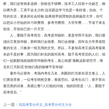
桥，我们还有很多选择：技校也不错啊，技术工人目前十分缺乏，物
以稀为贵，工资不会太少的;边实践边学习也是一条好道，自由、个
性的生活，更多的社会经验;如果很早就理智的选择扬弃大学，你可
以把从小开始的补习班费用、参考书费用、大学学费……节省下来去
创业，开创自己的一片天空……
人，要隐于高考背后，高考是华丽的，更是华而不实的，我们毋
须比它更加华丽，那样我们会很累、我们会很惨。四年在大学养老院
般的生活，只换来一纸无用的文凭。所以，不参加高考又或高考落第
未必不是好事，因为我们朴实的面对高考。隐于高考背后的人们，咱
们一起默默地祝福那些华丽的考生，真心祝愿“孤帆远影碧空尽，惟
见长江天际流”的他们真的能够平安幸福!
窗外乌云密布，考场内考生几名，刺眼的灯光射在语文卷上，人
们屏息答卷，一位考生悄然交卷，卷面空白。该考生出门，谁不答出
最完美的试卷，美观公整?人们就此问他，他的回答是：“人，要隐于
高考背后。”
上一篇：
找高考零分作文_高考零分作文大全