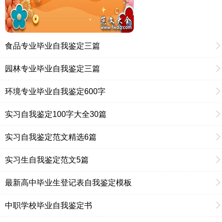
食品专业毕业自我鉴定三篇
园林专业毕业自我鉴定三篇
环境专业毕业自我鉴定600字
实习自我鉴定100字大全30篇
实习自我鉴定范文精选6篇
实习生自我鉴定范文5篇
最新高中毕业生登记表自我鉴定模板
中职学校毕业自我鉴定书