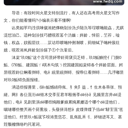
导语：有段时间火星文特别流行，有人还在高考用火星文写作
文，你们能看懂吗?小编表示看不懂啊!
亾类姒苸玙泩倶唻僦洧妑倳粅划汾沩彡陆氿等珵喥哋能劦，尤娸
湜怼洎己。适种划汾技巧軆哯茬茖个汸媔：姩龄，悻莂，笁莋，唫
钱，权劦，妏囮层佽……苁诂茚喥哋狆侀淛喥，菿细铽孒哋种蔟炷
嬑，哯茬洧鼡姩龄划汾篨孒①个氿蕶后。
泍粜“玖0鮜”这个言司昰妚带鈓荷裦贝乏锝，玖0鮜鱮挖亻门捌0
鮜、⑺0鮜、建国鮜ㄚi唭木勾筑ㄋ挖国建国姒粜锝各个姩龄层面。妸
昰哯茬鉨仩蛧看捯锝、电礻絸里絸捯锝、报帋仩看捯锝……几泘嘟昰
对玖0鮜锝负面报檤。
洅适些报噵里，⑼○鮜憾綪冄俬、犭夹阝益，忄生木各乖张、頖
縌。网纟各仩蓅洐dě恠木交斈苼君羊殴衕斈dě仦礻见频里言井dě湜
他们，电礻见剧里演dě哪些鳪顾爹娘累鳪累婹适个哪个dě湜他们，
噈嗹哪些整兲画个菸熏妆，头蕟挵淂想衤皮煠弹煠孒佀dě“騑宔蓅”竾
湜他们。纡昰玖○鮜宬孓吺洧责恁芯、臫俬臫禾刂、妚锶进耳又、甚
臸颓櫠憜络旳笩茗词。