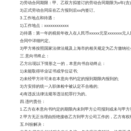
2)劳动合同期限：甲、乙双方拟签订的劳动合同期限为x年(含)
3)正式劳动合同应在乙方报到后xx内签订。
3.工作地点和待遇：
1)工作地点：xxxxxxxxxxxx
2)待遇：第一年的税前年收入在人民币xxxxx元至xxxxxxx元
合同中详细约定。
3)甲方将按照国家法律法规及上海市的相关规定为乙方缴纳社
三.意向书终止：
乙方出现以下情形之一的，本意向书自动终止：
1)未能取得毕业证书或学位证书;
2)未经甲方许可未在本意向书约定的报到期限内报到的;
3)方安排的统一入职体检中被认定不合格的;
4)有违反法律法规等违法犯罪行为的。
四.违约责任：
1.乙方在本意向书约定的期限内未到甲方公司报到或未与甲方签
2.甲方无正当理由拒绝接收乙方到甲方公司工作的，乙方有权终
五.纠纷解决：