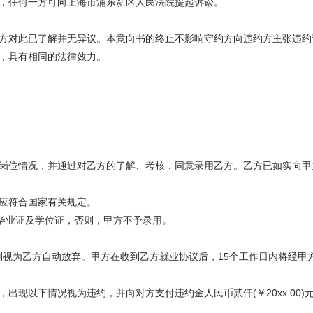
任何一方可向上海市浦东新区人民法院提起诉讼。
对此已了解并无异议。本意向书的终止不影响守约方向违约方主张违约
，具有相同的法律效力。
位情况，并通过对乙方的了解、考核，同意录用乙方。乙方已如实向甲
应符合国家有关规定。
毕业证及学位证，否则，甲方不予录用。
则视为乙方自动放弃。甲方在收到乙方就业协议后，15个工作日内将经甲
以下情况视为违约，并向对方支付违约金人民币贰仟(￥20xx.00)