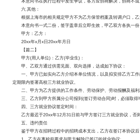
本意向书在执行过程中发生争议，各方应协商解决，协商不成，
六.其他：
根据上海市的相关规定甲方不为乙方保管档案及转调户口，乙方
本意向书一式二份，签字盖章后立即生效，甲乙双方各执一份
甲方：乙方：
20xx年x月x日20xx年月日
【
篇二
】
甲方(用人单位)：乙方(毕业生)：
甲、乙双方通过供需见面、双向选择，达成如下协议：
一、甲方已如实向乙方介绍本单位情况，以及拟安排乙方工作岗
定期限内签署高校三方就业协议。
二、甲方为乙方提供的工作条件、劳动保护、劳动报酬及福利
三、乙方到甲方所属分公司报到(签订劳动合同)时，必须取得
四、三方就业协议签定时间：
乙方最迟于20xx年12月31日前与甲方签订三方就业协议，否
五、违约责任
鉴于甲方在招聘过程中的招聘成本支出，乙方在签订本协议后，出现
1、乙方在离校前要求与甲方解除已签订的就业协议;